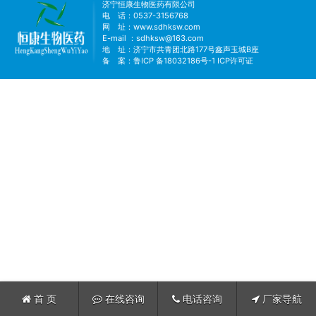
济宁恒康生物医药有限公司
电 话：0537-3156768
网 址：
www.sdhksw.com
E-mail ：sdhksw@163.com
地 址：济宁市共青团北路177号鑫声玉城B座
备 案：
鲁ICP 备18032186号-1
ICP许可证
首 页
在线咨询
电话咨询
厂家导航