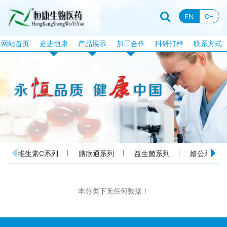
EN
CH
网站首页
走进恒康
产品展示
加工合作
科研打样
联系方式
企业资质
恒康产品
片剂加工
企业新闻
特膳食品
固体饮料加工
行业资讯
液饮产品
软胶囊加工
企业文化
露酒系列
泡腾片加工
企业视频
丸剂系列
包衣片加工
维生素C系列
膳欣通系列
益生菌系列
嬉公系列
品牌故事
化妆品系列
口服液体加工
消械系列
加工目录
本分类下无任何数据！
丸剂加工