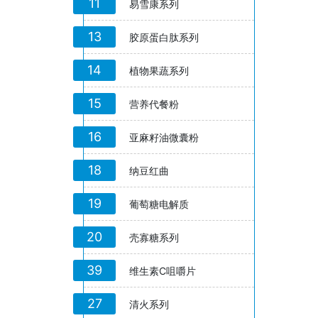
11
易雪康系列
13
胶原蛋白肽系列
14
植物果蔬系列
15
营养代餐粉
16
亚麻籽油微囊粉
18
纳豆红曲
19
葡萄糖电解质
20
壳寡糖系列
39
维生素C咀嚼片
27
清火系列