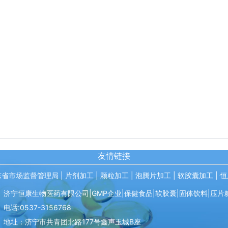
友情链接
东省市场监督管理局
|
片剂加工
|
颗粒加工
|
泡腾片加工
|
软胶囊加工
|
恒
济宁恒康生物医药有限公司|GMP企业|保健食品|软胶囊|固体饮料|压片
电话:0537-3156768
地址：济宁市共青团北路177号鑫声玉城B座