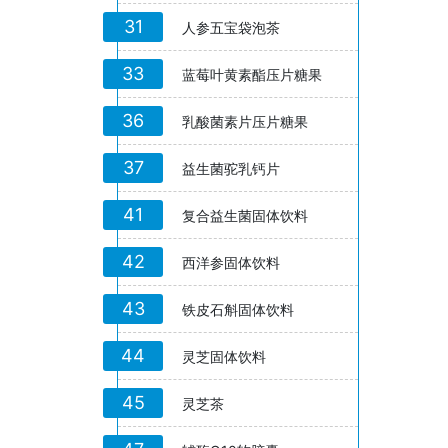
31
人参五宝袋泡茶
33
蓝莓叶黄素酯压片糖果
36
乳酸菌素片压片糖果
37
益生菌驼乳钙片
41
复合益生菌固体饮料
42
西洋参固体饮料
43
铁皮石斛固体饮料
44
灵芝固体饮料
45
灵芝茶