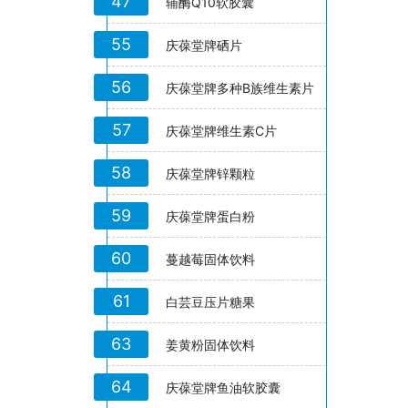
47
辅酶Q10软胶囊
55
庆葆堂牌硒片
56
庆葆堂牌多种B族维生素片
57
庆葆堂牌维生素C片
58
庆葆堂牌锌颗粒
59
庆葆堂牌蛋白粉
60
蔓越莓固体饮料
61
白芸豆压片糖果
63
姜黄粉固体饮料
64
庆葆堂牌鱼油软胶囊