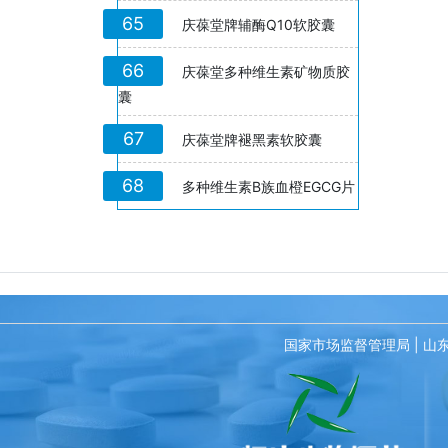
65
庆葆堂牌辅酶Q10软胶囊
66
庆葆堂多种维生素矿物质胶
囊
67
庆葆堂牌褪黑素软胶囊
68
多种维生素B族血橙EGCG片
国家市场监督管理局
|
山