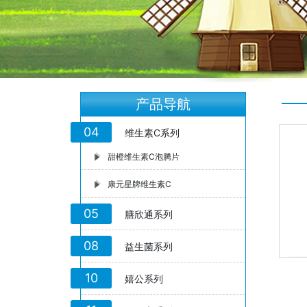
产品导航
04
维生素C系列
甜橙维生素C泡腾片
康元星牌维生素C
05
膳欣通系列
08
益生菌系列
10
嬉公系列