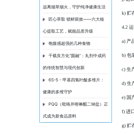
远离烟草烟火，守护纯净健康生活
k) 
匠心萃取 锁鲜留效——六大核
4.
心提取工艺，赋能品质升级
a) 
饱腹感超强的几种食物
b) 
千载良方化“圆融”：丸剂中成药
的传统智慧与现代创新
c)
6S-5 - 甲基四氢叶酸多维片：
d)
健康的多维守护
e)
PQQ（吡咯并喹啉醌二钠盐）正
f)
式成为新食品原料
g)