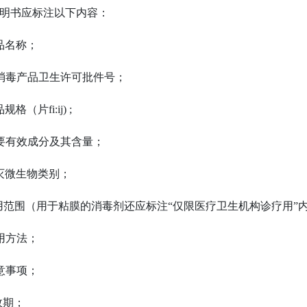
 说明书应标注以下内容：
产品名称；
 新消毒产品卫生许可批件号；
品规格（片fi:ij) ;
 主要有效成分及其含量；
杀灭微生物类别；
 使用范围（用于粘膜的消毒剂还应标注“仅限医疗卫生机构诊疗用”
使用方法；
注意事项；
有效期；