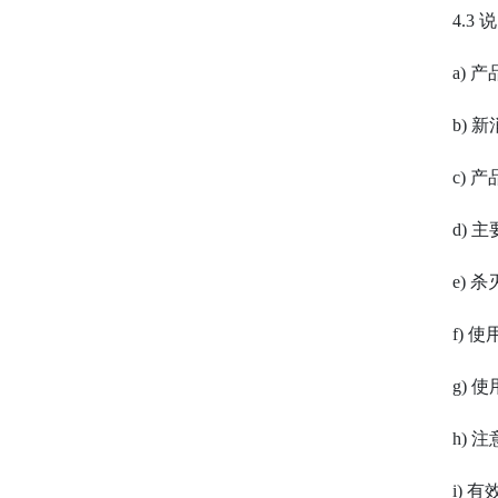
4.3
a) 
b)
c) 产
d)
e) 
f)
g) 
h) 
i) 