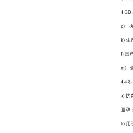
4 GB 
z）
k)
l)
m）
4.
a)
避孕
b)