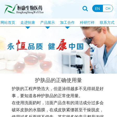
EN
CH
网站首页
走进恒康
产品展示
加工合作
科研打样
联系方式
企业资质
恒康产品
片剂加工
企业新闻
特膳食品
固体饮料加工
行业资讯
液饮产品
软胶囊加工
企业文化
露酒系列
泡腾片加工
企业视频
丸剂系列
包衣片加工
护肤品的正确使用量
品牌故事
化妆品系列
口服液体加工
护肤的工程声势浩大，但是涂得越多不见得就是好
消械系列
加工目录
事，要知道各种护肤品的正常使用量。
丸剂加工
在使用洗面奶时，洁面产品含有的清洁成分过多会
破坏皮肤的水脂膜，在成皮肤紧绷甚至干燥脱皮，
使用过多反而得不偿失。其实很多的产品都是浓缩