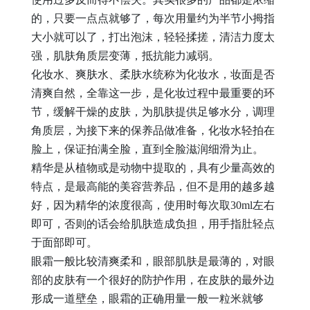
的，只要一点点就够了，每次用量约为半节小拇指
大小就可以了，打出泡沫，轻轻揉搓，清洁力度太
强，肌肤角质层变薄，抵抗能力减弱。
化妆水、爽肤水、柔肤水统称为化妆水，妆面是否
清爽自然，全靠这一步，是化妆过程中最重要的环
节，缓解干燥的皮肤，为肌肤提供足够水分，调理
角质层，为接下来的保养品做准备，化妆水轻拍在
脸上，保证拍满全脸，直到全脸滋润细滑为止。
精华是从植物或是动物中提取的，具有少量高效的
特点，是最高能的美容营养品，但不是用的越多越
好，因为精华的浓度很高，使用时每次取30ml左右
即可，否则的话会给肌肤造成负担，用手指肚轻点
于面部即可。
眼霜一般比较清爽柔和，眼部肌肤是最薄的，对眼
部的皮肤有一个很好的防护作用，在皮肤的最外边
形成一道壁垒，眼霜的正确用量一般一粒米就够