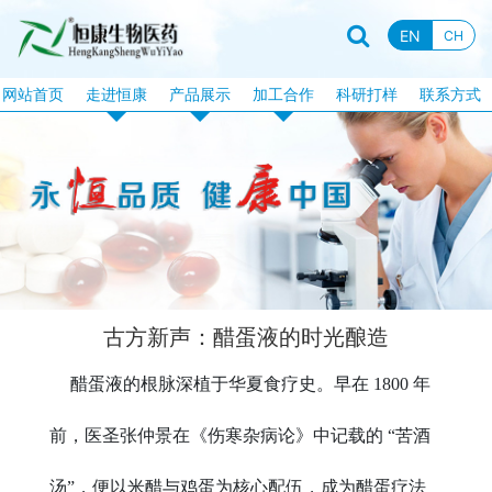
EN
CH
网站首页
走进恒康
产品展示
加工合作
科研打样
联系方式
企业资质
恒康产品
片剂加工
企业新闻
特膳食品
固体饮料加工
行业资讯
液饮产品
软胶囊加工
企业文化
露酒系列
泡腾片加工
企业视频
丸剂系列
包衣片加工
古方新声：醋蛋液的时光酿造
品牌故事
化妆品系列
口服液体加工
醋蛋液的根脉深植于华夏食疗史。早在 1800 年
消械系列
加工目录
丸剂加工
前，医圣张仲景在《伤寒杂病论》中记载的 “苦酒
汤”，便以米醋与鸡蛋为核心配伍，成为醋蛋疗法