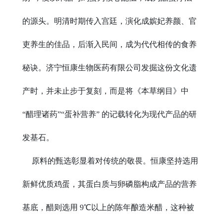
的源头。明清时期传入宫廷，演化成嫔妃养颜、官
吏养生的佳品，后渐入民间，成为代代相传的食养
秘诀。济宁恒康生物医药有限公司发掘这份文化遗
产时，并未止步于复刻，而是将《本草纲目》中
“醋理诸药”“蛋补营养” 的记载转化为现代产品的研
发基石。
原料的甄选彰显着对传统的敬畏。
恒康
坚持选用
新鲜优质鸡蛋，其蛋白质与卵磷脂构成产品的营养
基底
，
醋则选用
9℃以上的陈年酿造米醋，这种被