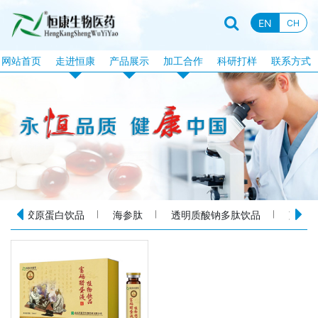
EN
CH
网站首页
走进恒康
产品展示
加工合作
科研打样
联系方式
企业资质
恒康产品
片剂加工
企业新闻
特膳食品
固体饮料加工
行业资讯
液饮产品
软胶囊加工
企业文化
露酒系列
泡腾片加工
企业视频
丸剂系列
包衣片加工
胶原蛋白饮品
海参肽
透明质酸钠多肽饮品
蓝莓
品牌故事
化妆品系列
口服液体加工
消械系列
加工目录
丸剂加工