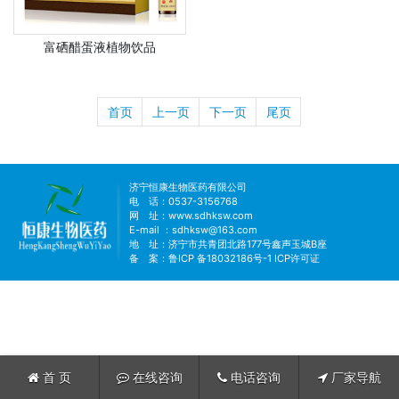
富硒醋蛋液植物饮品
首页
上一页
下一页
尾页
济宁恒康生物医药有限公司
电 话：0537-3156768
网 址：
www.sdhksw.com
E-mail ：sdhksw@163.com
地 址：济宁市共青团北路177号鑫声玉城B座
备 案：
鲁ICP 备18032186号-1
ICP许可证
首 页
在线咨询
电话咨询
厂家导航