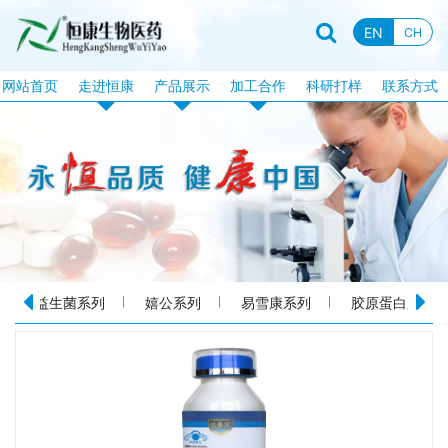
EN
CH
网站首页
走进恒康
产品展示
加工合作
科研打样
联系方式
企业资质
恒康产品
片剂加工
企业新闻
特膳食品
固体饮料加工
行业资讯
液饮产品
软胶囊加工
企业文化
露酒系列
泡腾片加工
企业视频
丸剂系列
包衣片加工
益生菌系列
嬉公系列
易雪康系列
胶原蛋白肽系
品牌故事
化妆品系列
口服液体加工
消械系列
加工目录
丸剂加工