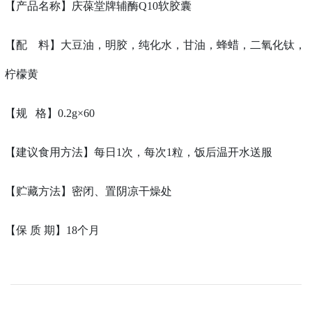
【产品名称】庆葆堂牌辅酶Q10软胶囊
【配 料】大豆油，明胶，纯化水，甘油，蜂蜡，二氧化钛，
柠檬黄
【规 格】0.2g×60
【建议食用方法】每日1次，每次1粒，饭后温开水送服
【贮藏方法】密闭、置阴凉干燥处
【保 质 期】18个月