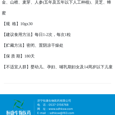
金、山楂、麦芽、人参(五年及五年以下人工种植)、灵芝、蜂
蜜
【规
格】10gx30
【建议食用方法】每日1-2次，每次1粒
【贮藏方法】密闭、置阴凉干燥处
【保 质 期】180天
【不适宜人群】婴幼儿、孕妇、哺乳期妇女及14周岁以下儿童
济宁恒康生物医药有限公司
电 话：0537-3156768
网 址：
www.sdhksw.com
E-mail ：sdhksw@163.com