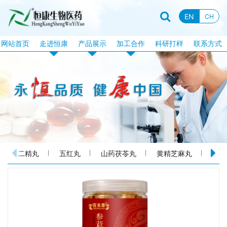
EN
CH
网站首页
走进恒康
产品展示
加工合作
科研打样
联系方式
企业资质
恒康产品
片剂加工
企业新闻
特膳食品
固体饮料加工
行业资讯
液饮产品
软胶囊加工
企业文化
露酒系列
泡腾片加工
企业视频
丸剂系列
包衣片加工
二精丸
五红丸
山药茯苓丸
黄精芝麻丸
玫瑰花颜
品牌故事
化妆品系列
口服液体加工
消械系列
加工目录
丸剂加工