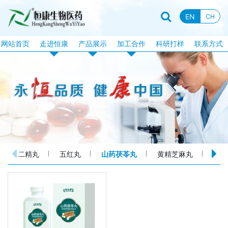
EN
CH
网站首页
走进恒康
产品展示
加工合作
科研打样
联系方式
企业资质
恒康产品
片剂加工
企业新闻
特膳食品
固体饮料加工
行业资讯
液饮产品
软胶囊加工
企业文化
露酒系列
泡腾片加工
企业视频
丸剂系列
包衣片加工
二精丸
五红丸
山药茯苓丸
黄精芝麻丸
玫瑰
品牌故事
化妆品系列
口服液体加工
消械系列
加工目录
丸剂加工