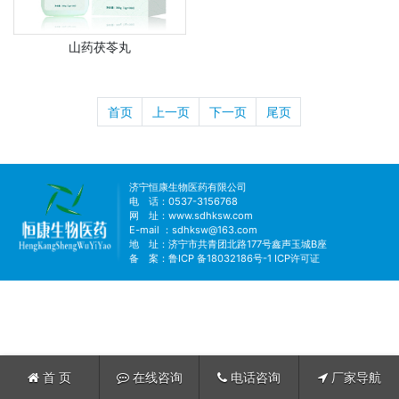
山药茯苓丸
首页
上一页
下一页
尾页
济宁恒康生物医药有限公司
电 话：0537-3156768
网 址：
www.sdhksw.com
E-mail ：sdhksw@163.com
地 址：济宁市共青团北路177号鑫声玉城B座
备 案：
鲁ICP 备18032186号-1
ICP许可证
首 页
在线咨询
电话咨询
厂家导航