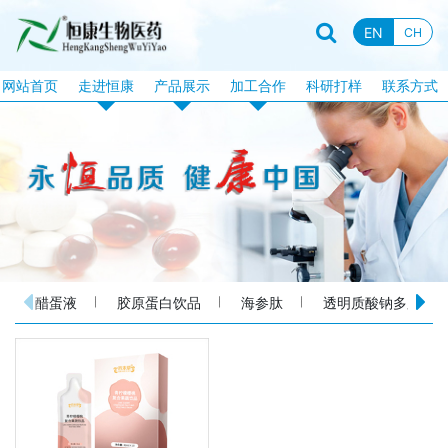
EN
CH
网站首页
走进恒康
产品展示
加工合作
科研打样
联系方式
企业资质
恒康产品
片剂加工
企业新闻
特膳食品
固体饮料加工
行业资讯
液饮产品
软胶囊加工
企业文化
露酒系列
泡腾片加工
企业视频
丸剂系列
包衣片加工
醋蛋液
胶原蛋白饮品
海参肽
透明质酸钠多肽饮
品牌故事
化妆品系列
口服液体加工
消械系列
加工目录
丸剂加工