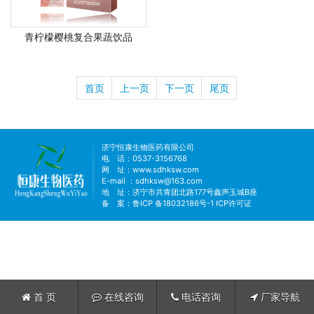
青柠檬樱桃复合果蔬饮品
首页
上一页
下一页
尾页
济宁恒康生物医药有限公司
电 话：0537-3156768
网 址：
www.sdhksw.com
E-mail ：sdhksw@163.com
地 址：济宁市共青团北路177号鑫声玉城B座
备 案：
鲁ICP 备18032186号-1
ICP许可证
首 页
在线咨询
电话咨询
厂家导航